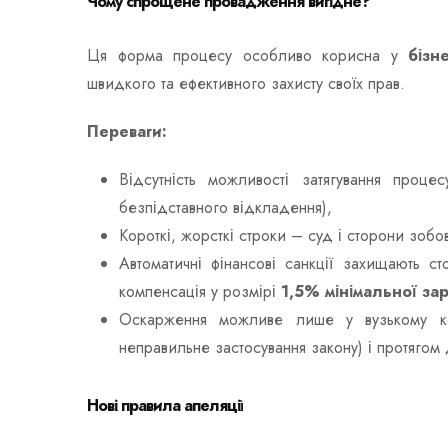
Чому спрощене провадження вигідне?
Ця форма процесу особливо корисна у
бізн
швидкого та ефективного захисту своїх прав.
Переваги:
Відсутність можливості затягування проц
безпідставного відкладення),
Короткі, жорсткі строки – суд і сторони зобо
Автоматичні фінансові санкції захищають с
компенсація у розмірі
1,5% мінімальної зар
Оскарження можливе лише у вузькому ко
неправильне застосування закону) і протягом 
Нові правила апеляції