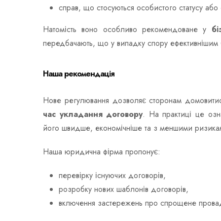
справ, що стосуються особистого статусу або
Натомість воно особливо рекомендоване у
бі
передбачають, що у випадку спору ефективнішим
Наша рекомендація
Нове регулювання дозволяє сторонам домовити
час укладання договору
. На практиці це оз
його швидше, економічніше та з меншими ризика
Наша юридична фірма пропонує:
перевірку існуючих договорів,
розробку нових шаблонів договорів,
включення застережень про спрощене провад