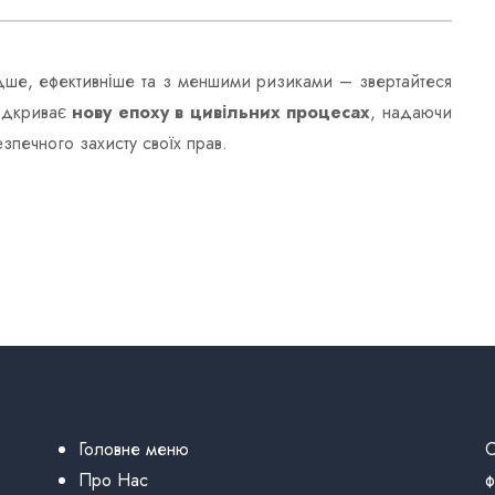
идше, ефективніше та з меншими ризиками – звертайтеся
відкриває
нову епоху в цивільних процесах
, надаючи
зпечного захисту своїх прав.
Головне меню
С
Про Нас
ф