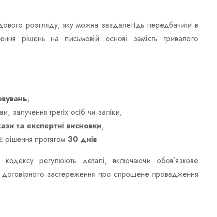
ового розгляду, яку можна заздалегідь передбачити в
ення рішень на письмовій основі замість тривалого
овувань
,
и, залучення третіх осіб чи заліки,
ази та експертні висновки
,
є рішення протягом
30 днів
.
 кодексу регулюють деталі, включаючи обов’язкове
у договірного застереження про спрощене провадження