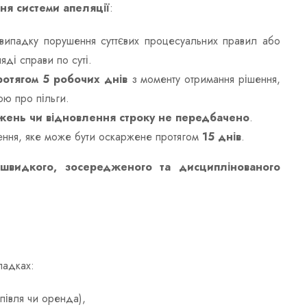
ня системи апеляції
:
випадку порушення суттєвих процесуальних правил або
ді справи по суті.
ротягом 5 робочих днів
з моменту отримання рішення,
ою про пільги.
ень чи відновлення строку не передбачено
.
шення, яке може бути оскаржене протягом
15 днів
.
о
швидкого, зосередженого та дисциплінованого
падках:
півля чи оренда),