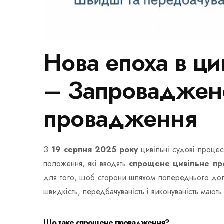
Нова епоха в ци
– Запроваджен
провадження
З
19 серпня 2025 року
цивільні судові процес
положення, які вводять
спрощене цивільне п
для того, щоб сторони шляхом попереднього дог
швидкість, передбачуваність і виконуваність мают
Що таке спрощене провадження?