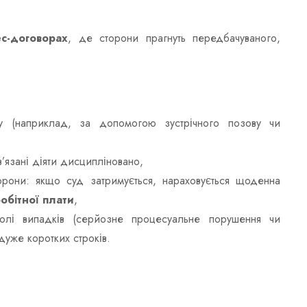
ес-договорах
, де сторони прагнуть передбачуваного,
есу (наприклад, за допомогою зустрічного позову чи
в’язані діяти дисципліновано,
торони: якщо суд затримується, нараховується щоденна
обітної плати
,
лі випадків (серйозне процесуальне порушення чи
дуже коротких строків.