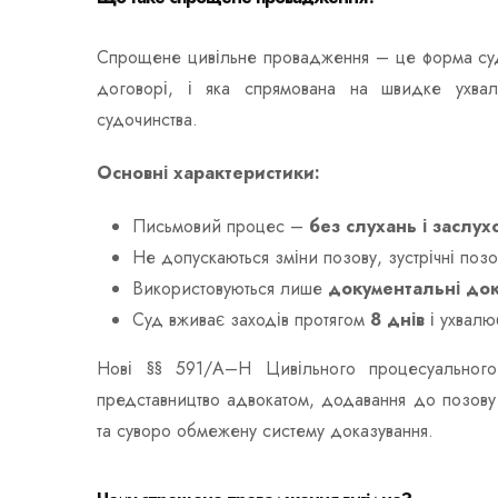
Спрощене цивільне провадження – це форма суд
договорі, і яка спрямована на швидке ухвал
судочинства.
Основні характеристики:
Письмовий процес –
без слухань і заслух
Не допускаються зміни позову, зустрічні позов
Використовуються лише
документальні док
Суд вживає заходів протягом
8 днів
і ухвалю
Нові §§ 591/A–H Цивільного процесуального
представництво адвокатом, додавання до позов
та суворо обмежену систему доказування.