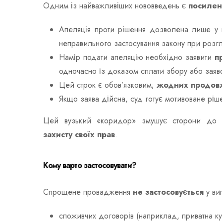
Одним із найважливіших нововведень є
посилен
Апеляція проти рішення дозволена лише у 
неправильного застосування закону при розгля
Намір подати апеляцію необхідно заявити
п
одночасно із доказом сплати збору або заяв
Цей строк є обов’язковим;
жодних продовж
Якщо заява дійсна, суд готує мотивоване рі
Цей вузький «коридор» змушує сторони д
захисту своїх прав
.
Кому варто застосовувати?
Спрощене провадження
не застосовується
у ви
споживчих договорів (наприклад, приватна ку