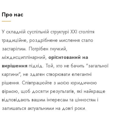
Про нас
У складній суспільній структурі XXI століття
традиційне, роздрібнене мислення стало
застарілим. Потрібен гнучкий,
міждисциплінарний,
орієнтований на
вирішення
підхід. Той, хто не бачить "загальної
картини", не здатен створювати елегантні
рішення. Співпрацюйте з моєю юридичною
фірмою, щоб досягти результатів, які найкраще
відповідають вашим інтересам та цінностям і
залишаться актуальними на довгі роки.