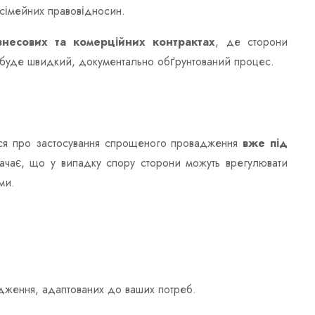
 сімейних правовідносин.
знесових та комерційних контрактах
, де сторони
 буде швидкий, документально обґрунтований процес.
ся про застосування спрощеного провадження
вже під
начає, що у випадку спору сторони можуть врегулювати
ми.
ження, адаптованих до ваших потреб.