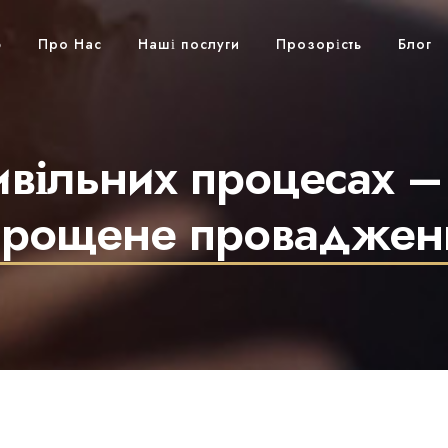
ю
Про Нас
Наші послуги
Прозорість
Блог
цивільних процесах 
прощене проваджен