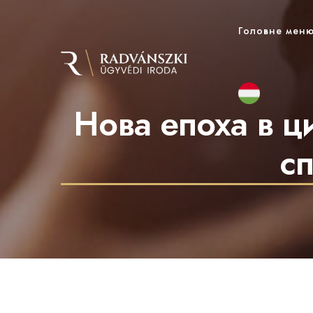
Головне мен
Нова епоха в 
с