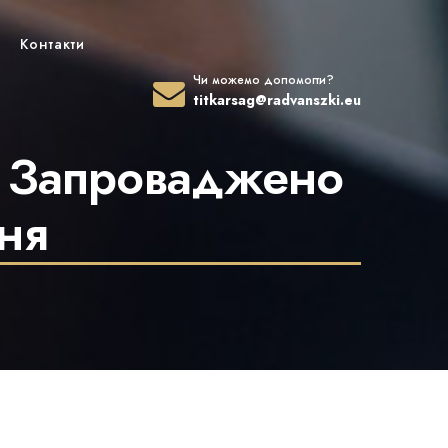
Контакти
Чи можемо допомогти?
titkarsag@radvanszki.eu
– Запроваджено
ня