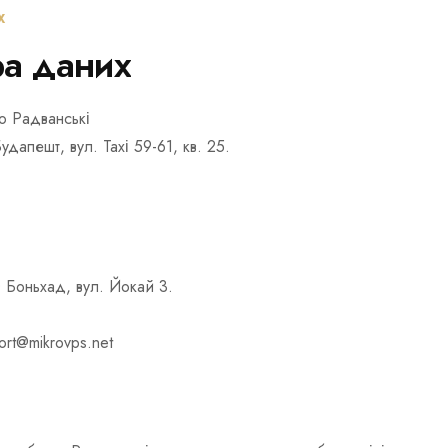
Х
ра даних
 Радванські
удапешт, вул. Тахі 59-61, кв. 25.
 Боньхад, вул. Йокай 3.
rt@mikrovps.net