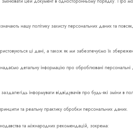
 змінювати цей документ в односторонньому порядку. Про мо
визначають нашу політику захисту персональних даних та повс
ристовуються ці дані, а також як ми забезпечуємо їх збережен
и надаємо детальну інформацію про оброблювані персональні да
заздалегідь інформувати відвідувачів про будь-які зміни в по
принципи та реальну практику обробки персональних даних.
нодавства та міжнародних рекомендацій, зокрема: