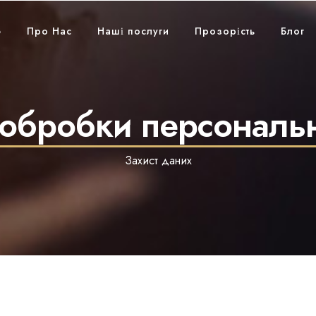
ю
Про Нас
Наші послуги
Прозорість
Блог
 обробки персональ
Захист даних