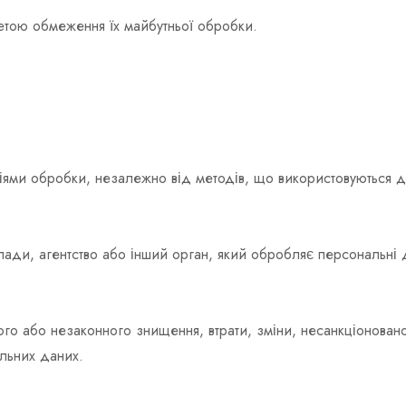
тою обмеження їх майбутньої обробки.
ціями обробки, незалежно від методів, що використовуються дл
ди, агентство або інший орган, який обробляє персональні да
го або незаконного знищення, втрати, зміни, несанкціонова
льних даних.