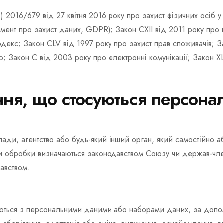
2016/679 від 27 квітня 2016 року про захист фізичних осіб у
мент про захист даних, GDPR); Закон CXII від 2011 року про 
одекс; Закон CLV від 1997 року про захист прав споживачів; З
ю; Закон C від 2003 року про електронні комунікації; Закон XL
ення, що стосуються персон
ди, агентство або будь-який інший орган, який самостійно аб
и обробки визначаються законодавством Союзу чи держав-члені
авством.
уються з персональними даними або наборами даних, за допо