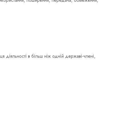
 використання, поширення, передача, обмеження,
 діяльності в більш ніж одній державі-члені,