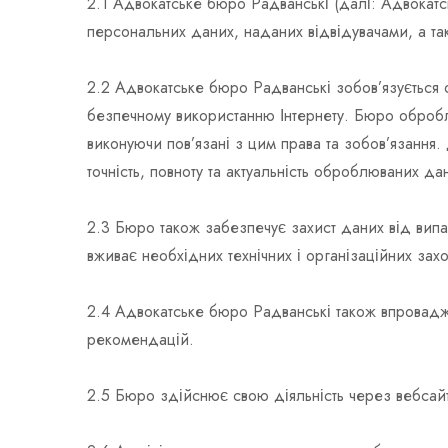
2.1 Адвокатське бюро Радванські (далі: Адвокатс
персональних даних, наданих відвідувачами, а та
2.2 Адвокатське бюро Радванські зобов’язується о
безпечному використанню Інтернету. Бюро обробляє
виконуючи пов’язані з цим права та зобов’язання.
точність, повноту та актуальність оброблюваних да
2.3 Бюро також забезпечує захист даних від вип
вживає необхідних технічних і організаційних за
2.4 Адвокатське бюро Радванські також впроваджу
рекомендацій.
2.5 Бюро здійснює свою діяльність через вебсайт