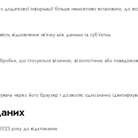
 додаткової інформації більше неможливо встановити, до яко
ість відновлення зв’язку між даними та суб’єктом.
 обробки, що стосуються фізичних, фізіологічних або поведінк
увача через його браузер і дозволяє однозначно ідентифікуват
даних
2023 року до відкликання.