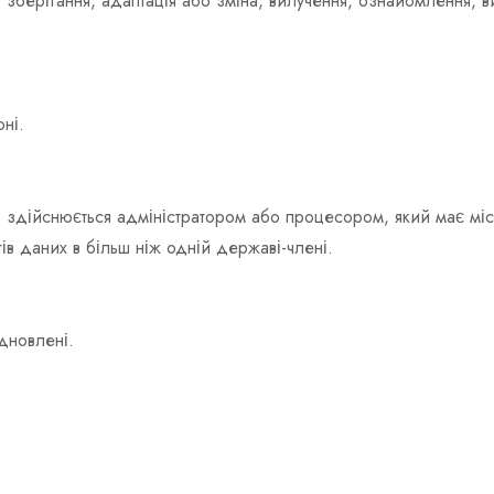
я, зберігання, адаптація або зміна, вилучення, ознайомлення,
ні.
дійснюється адміністратором або процесором, який має місця
ів даних в більш ніж одній державі-члені.
дновлені.