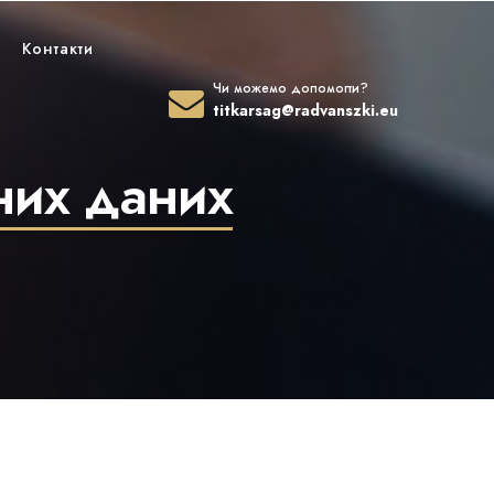
Контакти
Чи можемо допомогти?
titkarsag@radvanszki.eu
них даних