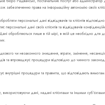
ьке бюро Радванські, постачальник послуг або адміністратор 
кож забезпеченню права на інформаційну автономію своїх клієн
бробляти персональні дані відвідувачів та клієнтів відповід
 персональні дані своїх клієнтів та відвідувачів конфіденцій
 Дані обробляються лише в тій мірі, в якій це необхідно для
них.
адкового чи незаконного знищення, втрати, змінення, несанкц
ходів та впроваджує процедури відповідно до чинного законод
є внутрішні процедури та правила, що відповідають вимогам 
, використовуючи дані, надані клієнтами та іншими суб’єктами