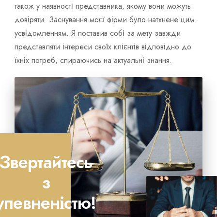
також у наявності представника, якому вони можуть
довіряти. Заснування моєї фірми було натхнене цим
усвідомленням. Я поставив собі за мету завжди
представляти інтереси своїх клієнтів відповідно до
їхніх потреб, спираючись на актуальні знання.
Звертайтесь
з
упевненістю!