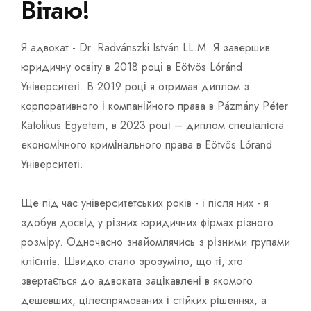
Вітаю!
Я адвокат - Dr. Radvánszki István LL.M. Я завершив
юридичну освіту в 2018 році в Eötvös Lóránd
Університеті. В 2019 році я отримав диплом з
корпоративного і компанійного права в Pázmány Péter
Katolikus Egyetem, в 2023 році – диплом спеціаліста
економічного кримінального права в Eötvös Lórand
Університеті.
Ще під час університетських років - і після них - я
здобув досвід у різних юридичних фірмах різного
розміру. Одночасно знайомлячись з різними групами
клієнтів. Швидко стало зрозуміло, що ті, хто
звертається до адвоката зацікавлені в якомого
дешевших, цілеспрямованих і стійких рішеннях, а